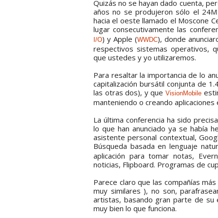
Quizás no se hayan dado cuenta, pero
años no se produjeron sólo el 24M e
hacia el oeste llamado el Moscone Ce
lugar consecutivamente las conferen
) y Apple (
), donde anunciar
I/O
WWDC
respectivos sistemas operativos, qu
que ustedes y yo utilizaremos.
Para resaltar la importancia de lo a
capitalización bursátil conjunta de 1
las otras dos), y que
esti
VisionMobile
manteniendo o creando aplicaciones 
La última conferencia ha sido preci
lo que han anunciado ya se había he
asistente personal contextual, Goog
Búsqueda basada en lenguaje natur
aplicación para tomar notas, Ever
noticias, Flipboard. Programas de cup
Parece claro que las compañías más 
muy similares ), no son, parafrase
artistas, basando gran parte de su 
muy bien lo que funciona.