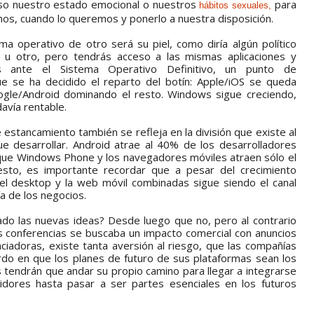
uso nuestro estado emocional o nuestros
para
hábitos sexuales,
os, cuando lo queremos y ponerlo a nuestra disposición.
ma operativo de otro será su piel, como diría algún político
o u otro, pero tendrás acceso a las mismas aplicaciones y
s ante el Sistema Operativo Definitivo, un punto de
ue se ha decidido el reparto del botín: Apple/iOS se queda
ogle/Android dominando el resto. Windows sigue creciendo,
avía rentable.
 estancamiento también se refleja en la división que existe al
que desarrollar. Android atrae al 40% de los desarrolladores
 que Windows Phone y los navegadores móviles atraen sólo el
sto, es importante recordar que a pesar del crecimiento
 el desktop y la web móvil combinadas sigue siendo el canal
a de los negocios.
do las nuevas ideas? Desde luego que no, pero al contrario
 conferencias se buscaba un impacto comercial con anuncios
ciadoras, existe tanta aversión al riesgo, que las compañías
do en que los planes de futuro de sus plataformas sean los
 tendrán que andar su propio camino para llegar a integrarse
idores hasta pasar a ser partes esenciales en los futuros