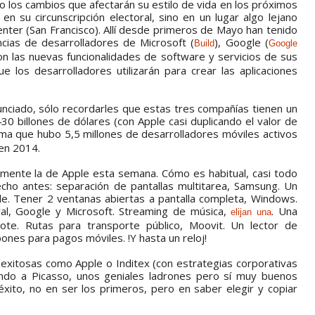
 los cambios que afectarán su estilo de vida en los próximos
n su circunscripción electoral, sino en un lugar algo lejano
nter (San Francisco). Allí desde primeros de Mayo han tenido
cias de desarrolladores de Microsoft (
), Google (
Build
Google
on las nuevas funcionalidades de software y servicios de sus
e los desarrolladores utilizarán para crear las aplicaciones
nunciado, sólo recordarles que estas tres compañías tienen un
.430 billones de dólares (con Apple casi duplicando el valor de
ma que hubo 5,5 millones de desarrolladores móviles activos
en 2014.
samente la de Apple esta semana. Cómo es habitual, casi todo
cho antes: separación de pantallas multitarea, Samsung. Un
le. Tener 2 ventanas abiertas a pantalla completa, Windows.
al, Google y Microsoft. Streaming de música,
. Una
elijan una
note. Rutas para transporte público, Moovit. Un lector de
ones para pagos móviles. !Y hasta un reloj!
exitosas como Apple o Inditex (con estrategias corporativas
ando a Picasso, unos geniales ladrones pero sí muy buenos
éxito, no en ser los primeros, pero en saber elegir y copiar