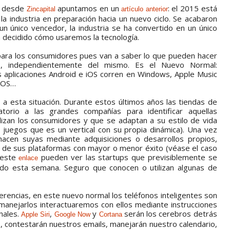
ue desde
apuntamos en un
: el 2015 está
Zincapital
artículo anterior
la industria en preparación hacia un nuevo ciclo. Se acabaron
un único vencedor, la industria se ha convertido en un único
a decidido cómo usaremos la tecnología.
para los consumidores pues van a saber lo que pueden hacer
o, independientemente del mismo. Es el Nuevo Normal:
as aplicaciones Android e iOS corren en Windows, Apple Music
 iOS…
a esta situación. Durante estos últimos años las tiendas de
atorio a las grandes compañías para identificar aquellas
ilizan los consumidores y que se adaptan a su estilo de vida
e juegos que es un vertical con su propia dinámica). Una vez
 hacen suyas mediante adquisiciones o desarrollos propios,
 de sus plataformas con mayor o menor éxito (véase el caso
 este
pueden ver las startups que previsiblemente se
enlace
ado esta semana. Seguro que conocen o utilizan algunas de
ferencias, en este nuevo normal los teléfonos inteligentes son
manejarlos interactuaremos con ellos mediante instrucciones
nales.
,
y
serán los cerebros detrás
Apple Siri
Google Now
Cortana
 contestarán nuestros emails, manejarán nuestro calendario,