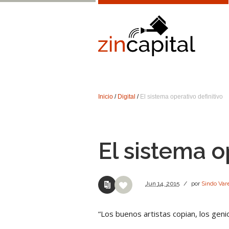
Inicio
/
Digital
/
El sistema operativo definitivo
El sistema o
Jun
14,
2015
/
por
Sindo Var
“Los buenos artistas copian, los geni