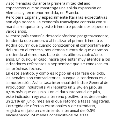
visto frenadas durante la primera mitad del año,
esperamos que se mantenga una sólida expansión en
Alemania y, en menor medida, en Francia.
Pero para España y especialmente Italia las expectativas
son algo peores. La economía transalpina continúa con su
marcha renqueante y este trimestre puede ser el peor en
varios años.
Nuestro país continúa desacelerándose progresivamente,
tendencia que comenzó al finalizar el primer trimestre.
Podría ocurrir que cuando conozcamos el comportamiento
del PIB en el tercero, nos demos cuenta de que estamos
creciendo al ritmo más bajo de los últimos cuatro/cinco
años. En cualquier caso, habrá que estar muy atentos a los
indicadores referentes a septiembre que se conozcan en
las próximas fechas.
En este sentido, y como es lógico en esta fase del ciclo,
las señales son contradictorias, aunque la tendencia es a
la moderación. Así, la tasa interanual del Índice General de
Producción Industrial (IPI) repuntó un 2,8% en julio, un
4,9% más que en junio. Con el dato interanual de julio,
este indicador regresa a terreno positivo tras descender
un 2,1% en junio, mes en el que retornó a tasas negativas.
Corregida de efectos estacionales y de calendario,
registró en julio un crecimiento interanual del 0,5%,
encadenando 24 meses consecutivos de alzas