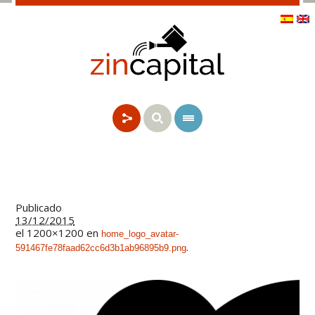
Publicado
13/12/2015
el 1200×1200 en
home_logo_avatar-
.
591467fe78faad62cc6d3b1ab96895b9.png