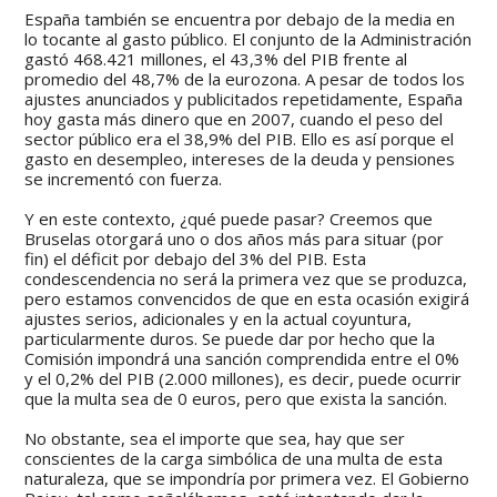
España también se encuentra por debajo de la media en
lo tocante al gasto público. El conjunto de la Administración
gastó 468.421 millones, el 43,3% del PIB frente al
promedio del 48,7% de la eurozona. A pesar de todos los
ajustes anunciados y publicitados repetidamente, España
hoy gasta más dinero que en 2007, cuando el peso del
sector público era el 38,9% del PIB. Ello es así porque el
gasto en desempleo, intereses de la deuda y pensiones
se incrementó con fuerza.
Y en este contexto, ¿qué puede pasar? Creemos que
Bruselas otorgará uno o dos años más para situar (por
fin) el déficit por debajo del 3% del PIB. Esta
condescendencia no será la primera vez que se produzca,
pero estamos convencidos de que en esta ocasión exigirá
ajustes serios, adicionales y en la actual coyuntura,
particularmente duros. Se puede dar por hecho que la
Comisión impondrá una sanción comprendida entre el 0%
y el 0,2% del PIB (2.000 millones), es decir, puede ocurrir
que la multa sea de 0 euros, pero que exista la sanción.
No obstante, sea el importe que sea, hay que ser
conscientes de la carga simbólica de una multa de esta
naturaleza, que se impondría por primera vez. El Gobierno