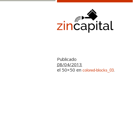
Publicado
08/04/2013
el 50×50 en
.
colored-blocks_03